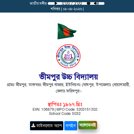
জাতীয় সঙ্গীত
শনিবার | ০৮-০৮-২০২৬ |
ভীমপুর উচ্চ বিদ্যালয়
গ্রামঃ ভীমপুর, ডাকঘরঃ ভীমপুর বাজার, ইউনিয়নঃ ঘোষপুর, উপজেলাঃ বোয়ালমারী,
জেলাঃ ফরিদপুর।
স্থাপিতঃ ১৯৬৭ খ্রিঃ
EIIN: 108679 | MPO Code: 3203151302
School Code: 5032
অ্যালামনাই
ডাউনলোড অ্যাপ
লগইন