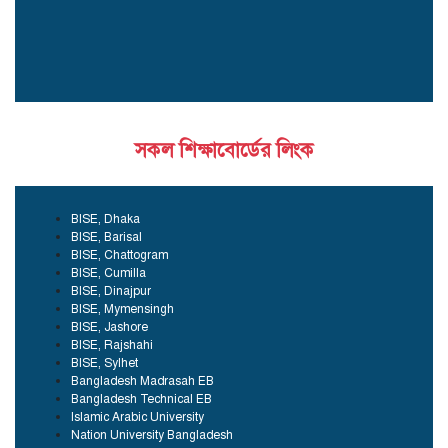
সকল শিক্ষাবোর্ডের লিংক
BISE, Dhaka
BISE, Barisal
BISE, Chattogram
BISE, Cumilla
BISE, Dinajpur
BISE, Mymensingh
BISE, Jashore
BISE, Rajshahi
BISE, Sylhet
Bangladesh Madrasah EB
Bangladesh Technical EB
Islamic Arabic University
Nation University Bangladesh