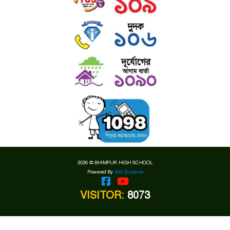
2026 © BHIMPUR HIGH SCHOOL
Powered By
Edu Systems
VISITOR:
8073