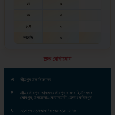
৮ম
০
৯ম
০
১০ম
০
সর্বমোটঃ
০
দ্রুত যোগাযোগ
ভীমপুর উচ্চ বিদ্যালয়
গ্রামঃ ভীমপুর, ডাকঘরঃ ভীমপুর বাজার, ইউনিয়নঃ
ঘোষপুর, উপজেলাঃ বোয়ালমারী, জেলাঃ ফরিদপুর।
০১৭১৬-০১৪৩৬৪/ ০১৩০৯১০৮৬৭৯