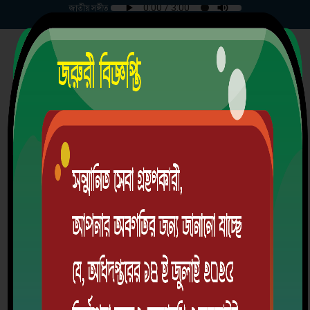
জাতীয় সঙ্গীত
বৃহস্পতিবার | ০৬-০৮-২০২৬ |
ভীমপুর উচ্চ বিদ্যালয়
গ্রামঃ ভীমপুর, ডাকঘরঃ ভীমপুর বাজার, ইউনিয়নঃ ঘোষপুর, উপজেলাঃ বোয়ালমারী,
জেলাঃ ফরিদপুর।
স্থাপিতঃ ১৯৬৭ খ্রিঃ
EIIN: 108679 | MPO Code: 3203151302
School Code: 5032
অ্যালামনাই
ডাউনলোড অ্যাপ
লগইন