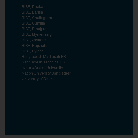
BISE, Dhaka
BISE, Barisal
BISE, Chattogram
BISE, Cumilla
BISE, Dinajpur
BISE, Mymensingh
BISE, Jashore
BISE, Rajshahi
BISE, Sylhet
Bangladesh Madrasah EB
Bangladesh Technical EB
Islamic Arabic University
Nation University Bangladesh
University of Dhaka