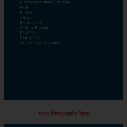
Directorate of Primary Education
NCTB
NTRCA
e-Book
Public Library
Shikkhok Batayon
BANBEIS
EIMS | DSHE
Online Physical Education
সকল শিক্ষাবোর্ডের লিংক