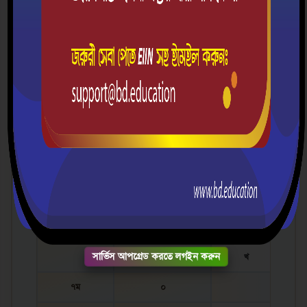
ভীমপুর উচ্চ বিদ্যালয়
গ্রামঃ ভীমপুর, ডাকঘরঃ ভীমপুর বাজার, ইউনিয়নঃ ঘোষপুর,
উপজেলাঃ বোয়ালমারী, জেলাঃ ফরিদপুর।
EIIN:
108679
মোবাইলঃ 01716014364/ 01309108679
ইমেইলঃ bhimpurhs108679@gmail.com
শিক্ষাবর্ষ-২০২৬
শিক্ষার্থীদের শ্রেণিতে হাজিরার পরিসংখ্যান
দেখুন
শ্রেণি
মোট শিক্ষার্থী
সেকশন
ক
৬ষ্ঠ
০
সার্ভিস আপগ্রেড করতে লগইন করুন
খ
৭ম
০