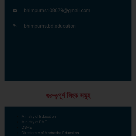
bhimpurhs108679@gmail.com
bhimpurhs.bd.education
গুরুত্বপূর্ণ লিংক সমূহ
Ministry of Education
Ministry of PME
DSHE
Directorate of Madrasha Education