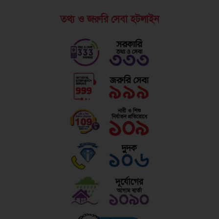
তথ্য ও জরুরি সেবা হটলাইন